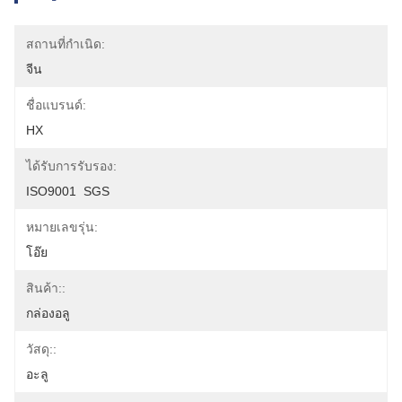
สถานที่กำเนิด:
จีน
ชื่อแบรนด์:
HX
ได้รับการรับรอง:
ISO9001  SGS
หมายเลขรุ่น:
โอ๊ย
สินค้า::
กล่องอลู
วัสดุ::
อะลู