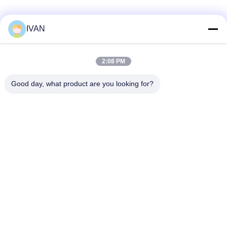
IVAN
สื่อสังคม
2:08 PM
ติดต่อเร็ว
Good day, what product are you looking for?
โทรศัพท์
86-574-62690968
อีเมล
sales_ivan@zjhengxing.com
ที่อยู่
NO 100 Jinniu Road Moushan Town เมืองหยูเหยาเจ้อเจียง
จังหวัด