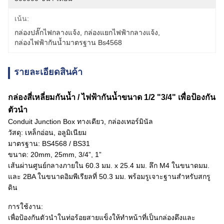
เน้น:
กล่องปลั๊กไฟกลางแจ้ง
, 
กล่องแยกไฟฟ้ากลางแจ้ง
, 
กล่องไฟฟ้ากันน้ำมาตรฐาน Bs4568
รายละเอียดสินค้า
กล่องสี่เหลี่ยมกันน้ำ / ไฟฟ้ากันน้ำขนาด 1/2 "3/4" เพื่อป้องกัน
ตัวนำ
Conduit Junction Box ทางเดียว, กล่องเทอร์มินัล
วัสดุ: เหล็กอ่อน, อลูมิเนียม
มาตรฐาน: BS4568 / BS31
ขนาด: 20mm, 25mm, 3/4”, 1”
เส้นผ่านศูนย์กลางภายใน 60.3 มม. x 25.4 มม. ลึก M4 ในขนาดมม.
และ 2BA ในขนาดอิมพีเรียลที่ 50.3 มม. พร้อมรูเจาะฐานสำหรับสกรู
ดิน
การใช้งาน:
เพื่อป้องกันตัวนำในท่อร้อยสายแข็งให้ทำหน้าที่เป็นกล่องดึงและ