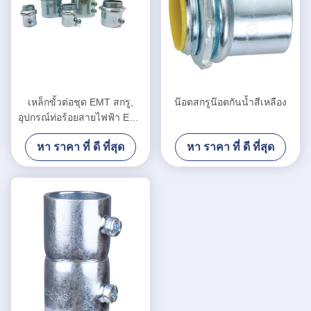
เหล็กขั้วต่อชุด EMT สกรู,
น๊อตสกรูน๊อตกันน้ำสีเหลือง
อุปกรณ์ท่อร้อยสายไฟฟ้า EMT
ประเภทฉนวน
หา ราคา ที่ ดี ที่สุด
หา ราคา ที่ ดี ที่สุด